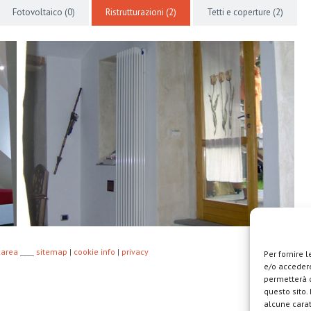
Fotovoltaico
(0)
Ristrutturazioni
(2)
Tetti e coperture
(2)
larea
____
sitemap
|
cookie info
|
privacy
Per fornire 
e/o accedere
permetterà d
questo sito.
alcune carat